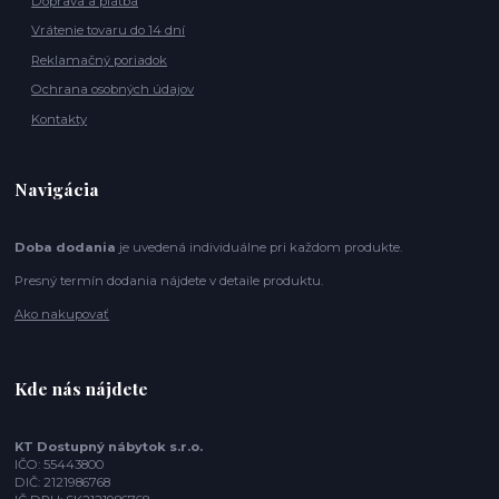
Doprava a platba
Vrátenie tovaru do 14 dní
Reklamačný poriadok
Ochrana osobných údajov
Kontakty
Navigácia
Doba dodania
je uvedená individuálne pri každom produkte.
Presný termín dodania nájdete v detaile produktu.
Ako nakupovať
Kde nás nájdete
KT Dostupný nábytok s.r.o.
IČO: 55443800
DIČ: 2121986768