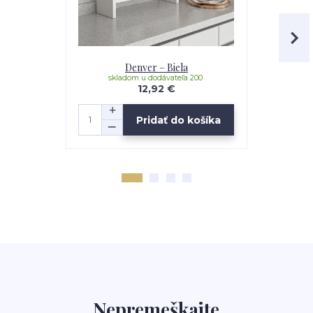
Denver – Biela
Denver –
skladom u dodávateľa 200
sklad
12,92 €
Pridať do košíka
Nepremeškajte