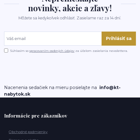
novinky, akcie a zľavy!
Môžete sa kedykoľvek odhlásiť. Zasielame raz za 14 dní.
Prihlásiť sa
Súhlasím so
spracovaním osobných údajov
za účelom zasielania newslettera.
Nacenenia sedačiek na mieru posielajte na
info@kt-
nabytok.sk
Informácie pre zákazníkov
Obchodné podmienky