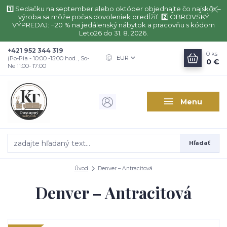
1️⃣ Sedačku na september alebo október objednajte čo najskôr –
výroba sa môže počas dovoleniek predĺžiť. 2️⃣ OBROVSKÝ
VÝPREDAJ: −20 % na jedálenský nábytok a pracovňu s kódom
Leto26 do 31. 8. 2026.
+421 952 344 319
0
ks
EUR
(Po-Pia - 10:00 -15:00 hod. , So-
0 €
Ne 11:00- 17:00
Menu
Hľadať
Úvod
Denver – Antracitová
Denver – Antracitová