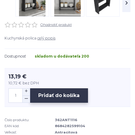
Ohodnotiť produkt
Kuchynská polica
celý popis
Dostupnosť
skladom u dodávateľa 200
13,19 €
10,72 €
bez DPH
Pridať do košíka
Číslo produktu:
362ANT1116
EAN kód:
8684282599104
Veľkosť:
Antracitová