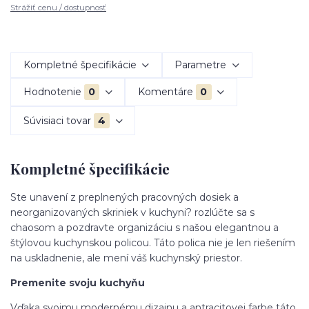
Strážiť cenu / dostupnosť
Kompletné špecifikácie
Parametre
Hodnotenie
0
Komentáre
0
Súvisiaci tovar
4
Kompletné špecifikácie
Ste unavení z preplnených pracovných dosiek a
neorganizovaných skriniek v kuchyni? rozlúčte sa s
chaosom a pozdravte organizáciu s našou elegantnou a
štýlovou kuchynskou policou. Táto polica nie je len riešením
na uskladnenie, ale mení váš kuchynský priestor.
Premenite svoju kuchyňu
Vďaka svojmu modernému dizajnu a antracitovej farbe táto