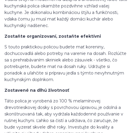
kuchynská polica okamžite pozdvihne vzhľad vašej
kuchyne. Je dokonalou kombináciou štýlu a funkčnosti,
vďaka čomu ju musí mať každý domáci kuchár alebo
kuchynský nadšenec.
Zostaňte organizovaní, zostaňte efektívni
S touto praktickou policou budete mať koreniny,
dochucovadlá alebo potreby na varenie na dosah. Rozlúčte
sa s prehrabávaním skriniek alebo zásuviek - všetko, čo
potrebujete, budete mať na dosah ruky. Udržujte si
poriadok a uľahčite si prípravu jedla s týmto nevyhnutným
kuchynským doplnkom.
Zostavené na dlhú životnosť
Táto polica je vyrobená zo 100 % melamínovej
drevotrieskovej dosky s povrchovou úpravou, je odolná a
skonštruovaná tak, aby vydržala každodenné používanie v
rušnej kuchyni. Ľahko sa čistí a udržiava, čo zaručuje, že
bude vyzerať skvele dlhé roky. Investujte do kvality a