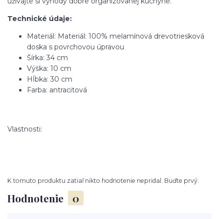
užívajte si výhody dobre organizovanej kuchyne.
Technické údaje:
Materiál: Materiál: 100% melamínová drevotriesková
doska s povrchovou úpravou
Šírka: 34 cm
Výška: 10 cm
Hĺbka: 30 cm
Farba: antracitová
Vlastnosti:
K tomuto produktu zatiaľ nikto hodnotenie nepridal. Buďte prvý.
Hodnotenie
0