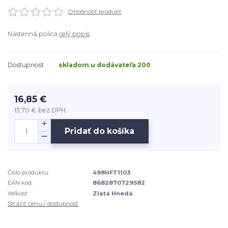
Ohodnotiť produkt
Nástenná polica
celý popis
Dostupnosť
skladom u dodávateľa 200
16,85 €
13,70 €
bez DPH
Pridať do košíka
Číslo produktu:
498HFT1103
EAN kód:
8682870729582
Veľkosť:
Zlatá Hnedá
Strážiť cenu / dostupnosť