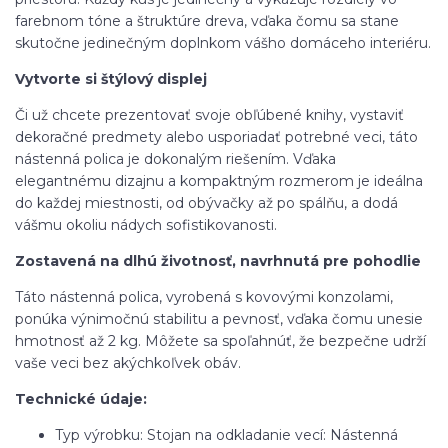
farebnom tóne a štruktúre dreva, vďaka čomu sa stane
skutočne jedinečným doplnkom vášho domáceho interiéru.
Vytvorte si štýlový displej
Či už chcete prezentovať svoje obľúbené knihy, vystaviť
dekoračné predmety alebo usporiadať potrebné veci, táto
nástenná polica je dokonalým riešením. Vďaka
elegantnému dizajnu a kompaktným rozmerom je ideálna
do každej miestnosti, od obývačky až po spálňu, a dodá
vášmu okoliu nádych sofistikovanosti.
Zostavená na dlhú životnosť, navrhnutá pre pohodlie
Táto nástenná polica, vyrobená s kovovými konzolami,
ponúka výnimočnú stabilitu a pevnosť, vďaka čomu unesie
hmotnosť až 2 kg. Môžete sa spoľahnúť, že bezpečne udrží
vaše veci bez akýchkoľvek obáv.
Technické údaje:
Typ výrobku: Stojan na odkladanie vecí: Nástenná