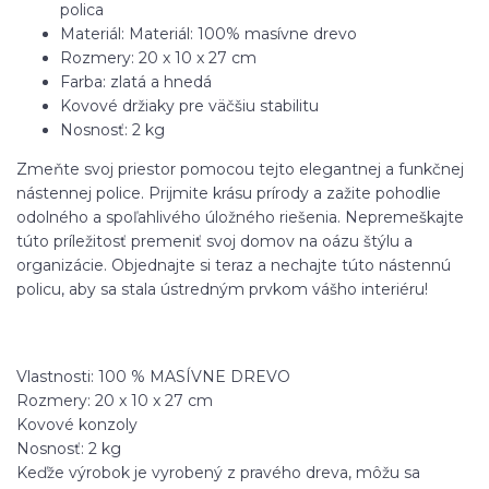
polica
Materiál: Materiál: 100% masívne drevo
Rozmery: 20 x 10 x 27 cm
Farba: zlatá a hnedá
Kovové držiaky pre väčšiu stabilitu
Nosnosť: 2 kg
Zmeňte svoj priestor pomocou tejto elegantnej a funkčnej
nástennej police. Prijmite krásu prírody a zažite pohodlie
odolného a spoľahlivého úložného riešenia. Nepremeškajte
túto príležitosť premeniť svoj domov na oázu štýlu a
organizácie. Objednajte si teraz a nechajte túto nástennú
policu, aby sa stala ústredným prvkom vášho interiéru!
Vlastnosti: 100 % MASÍVNE DREVO
Rozmery: 20 x 10 x 27 cm
Kovové konzoly
Nosnosť: 2 kg
Keďže výrobok je vyrobený z pravého dreva, môžu sa