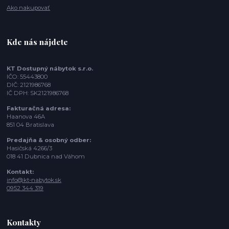
Ako nakupovať
Kde nás nájdete
KT Dostupný nábytok s.r.o.
IČO: 55443800
DIČ: 2121986768
IČ DPH: SK2121986768
Fakturačná adresa:
Haanova 46A
851 04 Bratislava
Predajňa & osobný odber:
Hasičská 4266/3
018 41 Dubnica nad Váhom
Kontakt:
info@kt-nabytok.sk
0952 344 319
Kontakty