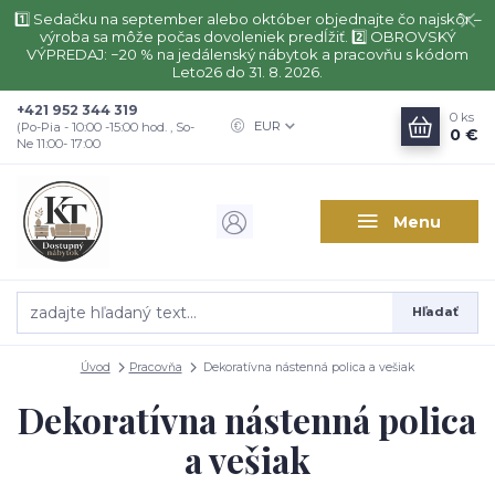
1️⃣ Sedačku na september alebo október objednajte čo najskôr –
výroba sa môže počas dovoleniek predĺžiť. 2️⃣ OBROVSKÝ
VÝPREDAJ: −20 % na jedálenský nábytok a pracovňu s kódom
Leto26 do 31. 8. 2026.
+421 952 344 319
0
ks
EUR
(Po-Pia - 10:00 -15:00 hod. , So-
0 €
Ne 11:00- 17:00
Menu
Hľadať
Úvod
Pracovňa
Dekoratívna nástenná polica a vešiak
Dekoratívna nástenná polica
a vešiak