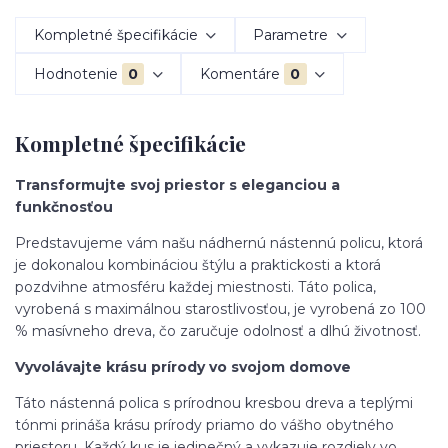
Kompletné špecifikácie
Parametre
Hodnotenie
0
Komentáre
0
Kompletné špecifikácie
Transformujte svoj priestor s eleganciou a
funkčnosťou
Predstavujeme vám našu nádhernú nástennú policu, ktorá
je dokonalou kombináciou štýlu a praktickosti a ktorá
pozdvihne atmosféru každej miestnosti. Táto polica,
vyrobená s maximálnou starostlivosťou, je vyrobená zo 100
% masívneho dreva, čo zaručuje odolnosť a dlhú životnosť.
Vyvolávajte krásu prírody vo svojom domove
Táto nástenná polica s prírodnou kresbou dreva a teplými
tónmi prináša krásu prírody priamo do vášho obytného
priestoru. Každý kus je jedinečný a vykazuje rozdiely vo