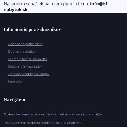
Nacenenia sedačiek na mieru posielajte na
info@kt-
nabytok.sk
Informácie pre zákazníkov
Obchodné podmienky
Doprava a platba
Vrátenie tovaru do 14 dní
Reklamačný poriadok
Ochrana osobných údajov
Kontakty
Navigácia
Doba dodania
je uvedená individuálne pri každom produkte.
Presný termín dodania nájdete v detaile produktu.