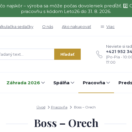
čo najskôr – výroba sa môže počas dovoleniek predĺžiť. 2
pracovňu s kódom Leto26 do 31. 8. 2026.
alkulačka sedačky
O nás
Ako nakupovať
Viac
Neviete si rad
+421 952 3
Hľadať
(Po-Pia - 10:0
17:00
Záhrada 2026
Spálňa
Pracovňa
Preds
Úvod
Pracovňa
Boss – Orech
Boss – Orech