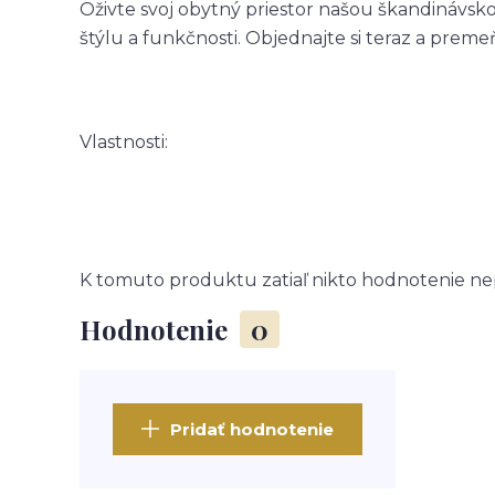
Oživte svoj obytný priestor našou škandinávsk
štýlu a funkčnosti. Objednajte si teraz a preme
Vlastnosti:
K tomuto produktu zatiaľ nikto hodnotenie nep
Hodnotenie
0
Pridať hodnotenie