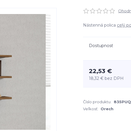
Ohodno
Nástenná polica
celý p
Dostupnosť
22,53 €
18,32 €
bez DPH
Číslo produktu:
835PUQ
Veľkosť:
Orech