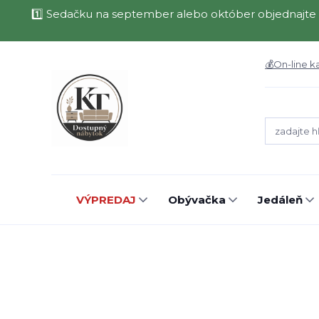
1️⃣ Sedačku na september alebo október objednajte 
💰On-line k
VÝPREDAJ
Obývačka
Jedáleň