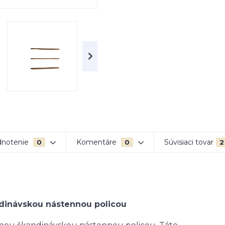
notenie
Komentáre
Súvisiaci tovar
0
0
2
ndinávskou nástennou policou