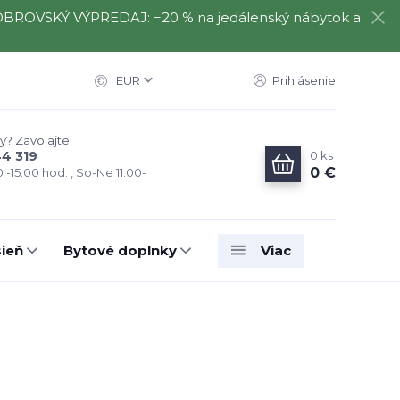
️⃣ OBROVSKÝ VÝPREDAJ: −20 % na jedálenský nábytok a
EUR
Prihlásenie
y? Zavolajte.
0
ks
44 319
0 €
0 -15:00 hod. , So-Ne 11:00-
ieň
Bytové doplnky
Viac