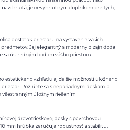
nou škandinávskou nástennou policou. Táto
le navrhnutá, je nevyhnutným doplnkom pre tých,
ica dostatok priestoru na vystavenie vašich
 predmetov. Jej elegantný a moderný dizajn dodá
ane sa ústredným bodom vášho priestoru.
o estetického vzhľadu aj ďalšie možnosti úložného
 priestor. Rozlúčte sa s neporiadnymi doskami a
to všestranným úložným riešením.
mínovej drevotrieskovej dosky s povrchovou
j 18 mm hrúbka zaručuje robustnosť a stabilitu,