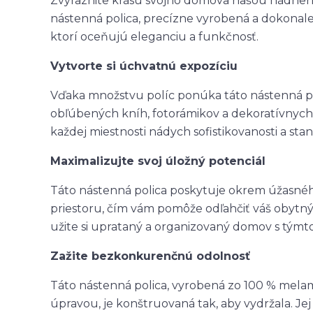
Zvýraznite krásu svojho domova našou nádher
nástenná polica, precízne vyrobená a dokona
ktorí oceňujú eleganciu a funkčnosť.
Vytvorte si úchvatnú expozíciu
Vďaka množstvu políc ponúka táto nástenná pol
obľúbených kníh, fotorámikov a dekoratívnych
každej miestnosti nádych sofistikovanosti a st
Maximalizujte svoj úložný potenciál
Táto nástenná polica poskytuje okrem úžasnéh
priestoru, čím vám pomôže odľahčiť váš obytný
užite si uprataný a organizovaný domov s tým
Zažite bezkonkurenčnú odolnosť
Táto nástenná polica, vyrobená zo 100 % mela
úpravou, je konštruovaná tak, aby vydržala. Je