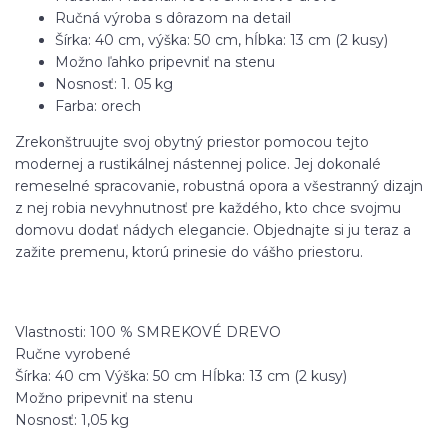
Ručná výroba s dôrazom na detail
Šírka: 40 cm, výška: 50 cm, hĺbka: 13 cm (2 kusy)
Možno ľahko pripevniť na stenu
Nosnosť: 1. 05 kg
Farba: orech
Zrekonštruujte svoj obytný priestor pomocou tejto
modernej a rustikálnej nástennej police. Jej dokonalé
remeselné spracovanie, robustná opora a všestranný dizajn
z nej robia nevyhnutnosť pre každého, kto chce svojmu
domovu dodať nádych elegancie. Objednajte si ju teraz a
zažite premenu, ktorú prinesie do vášho priestoru.
Vlastnosti: 100 % SMREKOVÉ DREVO
Ručne vyrobené
Šírka: 40 cm Výška: 50 cm Hĺbka: 13 cm (2 kusy)
Možno pripevniť na stenu
Nosnosť: 1,05 kg