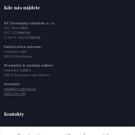
Kde nás nájdete
KT Dostupný nábytok s.r.o.
IČO: 55443800
DIČ: 2121986768
IČ DPH: SK2121986768
Fakturačná adresa:
Haanova 46A
851 04 Bratislava
Predajňa & osobný odber:
Hasičská 4266/3
018 41 Dubnica nad Váhom
Kontakt:
info@kt-nabytok.sk
0952 344 319
Kontakty
Tímea, Zákaznícka podpora