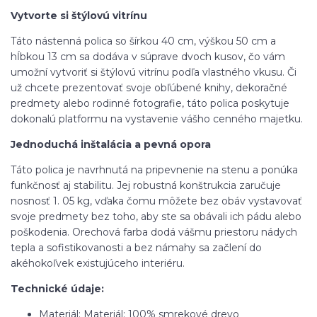
Vytvorte si štýlovú vitrínu
Táto nástenná polica so šírkou 40 cm, výškou 50 cm a
hĺbkou 13 cm sa dodáva v súprave dvoch kusov, čo vám
umožní vytvoriť si štýlovú vitrínu podľa vlastného vkusu. Či
už chcete prezentovať svoje obľúbené knihy, dekoračné
predmety alebo rodinné fotografie, táto polica poskytuje
dokonalú platformu na vystavenie vášho cenného majetku.
Jednoduchá inštalácia a pevná opora
Táto polica je navrhnutá na pripevnenie na stenu a ponúka
funkčnosť aj stabilitu. Jej robustná konštrukcia zaručuje
nosnosť 1. 05 kg, vďaka čomu môžete bez obáv vystavovať
svoje predmety bez toho, aby ste sa obávali ich pádu alebo
poškodenia. Orechová farba dodá vášmu priestoru nádych
tepla a sofistikovanosti a bez námahy sa začlení do
akéhokoľvek existujúceho interiéru.
Technické údaje:
Materiál: Materiál: 100% smrekové drevo