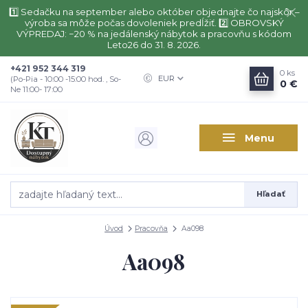
1️⃣ Sedačku na september alebo október objednajte čo najskôr –
výroba sa môže počas dovoleniek predĺžiť. 2️⃣ OBROVSKÝ
VÝPREDAJ: −20 % na jedálenský nábytok a pracovňu s kódom
Leto26 do 31. 8. 2026.
+421 952 344 319
0
ks
EUR
(Po-Pia - 10:00 -15:00 hod. , So-
0 €
Ne 11:00- 17:00
Menu
Hľadať
Úvod
Pracovňa
Aa098
Aa098