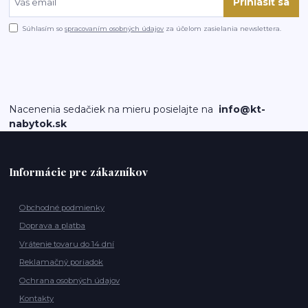
Prihlásiť sa
Súhlasím so
spracovaním osobných údajov
za účelom zasielania newslettera.
Nacenenia sedačiek na mieru posielajte na
info@kt-
nabytok.sk
Informácie pre zákazníkov
Obchodné podmienky
Doprava a platba
Vrátenie tovaru do 14 dní
Reklamačný poriadok
Ochrana osobných údajov
Kontakty