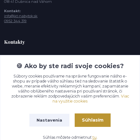
018 41 Dubnica nad Váhom
Kontakt:
info@kt-nabytok.sk
0952 344 319
Kontakty
Tímea, Zákaznícka podpora
+421 952 344 319
🍪 Ako by ste radi svoje cookies?
(Po-Pia - 10:00 -15:00 hod. , So-Ne 11:00- 17:00
Súbory cookies používame na správne fungovanie nášho e-
shopu av prípade vášho súhlasu tiež na sledovanie štatistík o
info@kt-nabytok.sk
webe, meranie efektivity reklamných kampaní, zapamätanie
vášho obľúbeného nastavenia pri používaní stránok, či
zobrazenie reklám zodpovedajúcich vašim preferenciám.
Viac
na využitie cookies
Súhlasím
Nastavenia
© 2026 KT Dostupný nábytok s.r.o.
Súhlas môžete odmietnuť
tu
.
Vytvorené na
Eshop-rychlo.sk