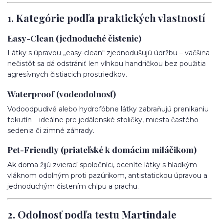
1. Kategórie podľa praktických vlastností
Easy-Clean (jednoduché čistenie)
Látky s úpravou „easy-clean“ zjednodušujú údržbu – väčšina
nečistôt sa dá odstrániť len vlhkou handričkou bez použitia
agresívnych čistiacich prostriedkov.
Waterproof (vodeodolnosť)
Vodoodpudivé alebo hydrofóbne látky zabraňujú prenikaniu
tekutín – ideálne pre jedálenské stoličky, miesta častého
sedenia či zimné záhrady.
Pet-Friendly (priateľské k domácim miláčikom)
Ak doma žijú zvierací spoločníci, oceníte látky s hladkým
vláknom odolným proti pazúrikom, antistatickou úpravou a
jednoduchým čistením chlpu a prachu.
2. Odolnosť podľa testu Martindale