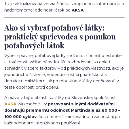
Tu je aktualizovaná verzia článku s doplnenou informáciou o
nadpriemernej odolnosti látok od
AKSA
:
Ako si vybrať poťahové látky:
praktický sprievodca s ponukou
poťahových látok
Výber správnej poťahovej látky môže rozhodnúť o estetike
aj trvácnosti vášho nábytku. Pri rozhodovaní sa oplatí
zohľadniť viacero faktorov – od praktických vlastností, ako je
jednoduché čistenie, vodeodolnosť či priateľskosť k
domácim miláčikom, až po robustnosť látky oceňovanú v
teste odolnosti proti oderu.
A práve v tejto oblasti sú látky od Slovenskej spoločnosti
AKSA
výnimočné –
v porovnaní s inými dodávateľmi
dosahujú priemernú odolnosť Martindale až 80 000 –
100 000 cyklov
, čo znamená mimoriadnu trvácnosť aj pri
každodennom intenzívnom používaní.