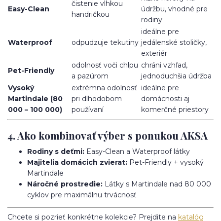
čistenie vlhkou
Easy-Clean
údržbu, vhodné pre
handričkou
rodiny
ideálne pre
Waterproof
odpudzuje tekutiny
jedálenské stoličky,
exteriér
odolnosť voči chlpu
chráni vzhľad,
Pet-Friendly
a pazúrom
jednoduchšia údržba
Vysoký
extrémna odolnosť
ideálne pre
Martindale (80
pri dlhodobom
domácnosti aj
000 – 100 000)
používaní
komerčné priestory
4. Ako kombinovať výber s ponukou AKSA
Rodiny s deťmi:
Easy-Clean a Waterproof látky
Majitelia domácich zvierat:
Pet-Friendly + vysoký
Martindale
Náročné prostredie:
Látky s Martindale nad 80 000
cyklov pre maximálnu trvácnosť
Chcete si pozrieť konkrétne kolekcie? Prejdite na
katalóg