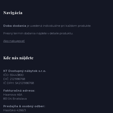
Navigácia
Doba dodania
je uvedená individuálne pri každom produkte.
Presný termín dodania nájdete v detaile produktu.
Ako nakupovať
Kde nás nájdete
KT Dostupný nábytok s.r.o.
IČO: 55443800
DIČ: 2121986768
IČ DPH: SK2121986768
Fakturačná adresa:
Haanova 46A
851 04 Bratislava
Predajňa & osobný odber:
Hasičská 4266/3