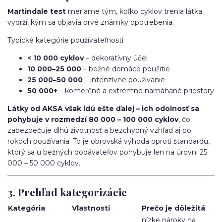
Martindale test
meriame tým, koľko cyklov trenia látka
vydrží, kým sa objavia prvé známky opotrebenia.
Typické kategórie používateľnosti:
< 10 000 cyklov
– dekoratívny účel
10 000–25 000
– bežné domáce použitie
25 000–50 000
– intenzívne používanie
50 000+
– komerčné a extrémne namáhané priestory
Látky od AKSA však idú ešte ďalej – ich odolnosť sa
pohybuje v rozmedzí 80 000 – 100 000 cyklov
, čo
zabezpečuje dlhú životnosť a bezchybný vzhľad aj po
rokoch používania. To je obrovská výhoda oproti štandardu,
ktorý sa u bežných dodávateľov pohybuje len na úrovni 25
000 – 50 000 cyklov.
3. Prehľad kategorizácie
Kategória
Vlastnosti
Prečo je dôležitá
nízke nároky na