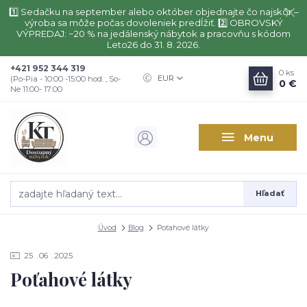
1️⃣ Sedačku na september alebo október objednajte čo najskôr –
výroba sa môže počas dovoleniek predĺžiť. 2️⃣ OBROVSKÝ
VÝPREDAJ: −20 % na jedálenský nábytok a pracovňu s kódom
Leto26 do 31. 8. 2026.
+421 952 344 319
0
ks
EUR
(Po-Pia - 10:00 -15:00 hod. , So-
0 €
Ne 11:00- 17:00
Menu
Hľadať
Úvod
Blog
Poťahové látky
25
06
2025
Poťahové látky